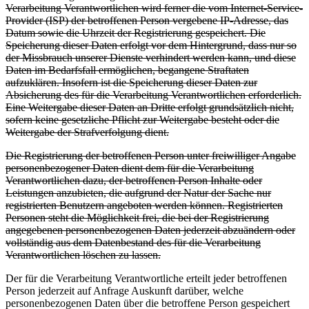
Verarbeitung Verantwortlichen wird ferner die vom Internet-Service-
Provider (ISP) der betroffenen Person vergebene IP-Adresse, das
Datum sowie die Uhrzeit der Registrierung gespeichert. Die
Speicherung dieser Daten erfolgt vor dem Hintergrund, dass nur so
der Missbrauch unserer Dienste verhindert werden kann, und diese
Daten im Bedarfsfall ermöglichen, begangene Straftaten
aufzuklären. Insofern ist die Speicherung dieser Daten zur
Absicherung des für die Verarbeitung Verantwortlichen erforderlich.
Eine Weitergabe dieser Daten an Dritte erfolgt grundsätzlich nicht,
sofern keine gesetzliche Pflicht zur Weitergabe besteht oder die
Weitergabe der Strafverfolgung dient.
Die Registrierung der betroffenen Person unter freiwilliger Angabe
personenbezogener Daten dient dem für die Verarbeitung
Verantwortlichen dazu, der betroffenen Person Inhalte oder
Leistungen anzubieten, die aufgrund der Natur der Sache nur
registrierten Benutzern angeboten werden können. Registrierten
Personen steht die Möglichkeit frei, die bei der Registrierung
angegebenen personenbezogenen Daten jederzeit abzuändern oder
vollständig aus dem Datenbestand des für die Verarbeitung
Verantwortlichen löschen zu lassen.
Der für die Verarbeitung Verantwortliche erteilt jeder betroffenen
Person jederzeit auf Anfrage Auskunft darüber, welche
personenbezogenen Daten über die betroffene Person gespeichert