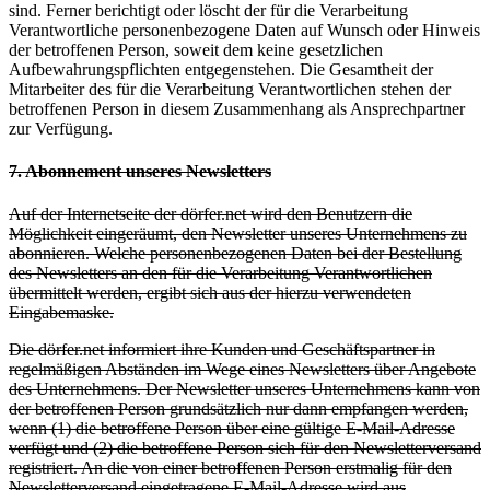
sind. Ferner berichtigt oder löscht der für die Verarbeitung
Verantwortliche personenbezogene Daten auf Wunsch oder Hinweis
der betroffenen Person, soweit dem keine gesetzlichen
Aufbewahrungspflichten entgegenstehen. Die Gesamtheit der
Mitarbeiter des für die Verarbeitung Verantwortlichen stehen der
betroffenen Person in diesem Zusammenhang als Ansprechpartner
zur Verfügung.
7. Abonnement unseres Newsletters
Auf der Internetseite der dörfer.net wird den Benutzern die
Möglichkeit eingeräumt, den Newsletter unseres Unternehmens zu
abonnieren. Welche personenbezogenen Daten bei der Bestellung
des Newsletters an den für die Verarbeitung Verantwortlichen
übermittelt werden, ergibt sich aus der hierzu verwendeten
Eingabemaske.
Die dörfer.net informiert ihre Kunden und Geschäftspartner in
regelmäßigen Abständen im Wege eines Newsletters über Angebote
des Unternehmens. Der Newsletter unseres Unternehmens kann von
der betroffenen Person grundsätzlich nur dann empfangen werden,
wenn (1) die betroffene Person über eine gültige E-Mail-Adresse
verfügt und (2) die betroffene Person sich für den Newsletterversand
registriert. An die von einer betroffenen Person erstmalig für den
Newsletterversand eingetragene E-Mail-Adresse wird aus