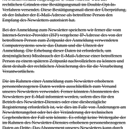
rechtlichen Gründen eine Bestätigungsmail im Double-Opt-In-
Verfahren versendet. Diese Bestätigungsmail dient der Überprüfung,
ob der Inhaber der E-Mail-Adresse als betroffene Person den
Empfang des Newsletters autorisiert hat.
Bei der Anmeldung zum Newsletter speichern wir ferner die vom
Internet-Service-Provider (ISP) vergebene IP-Adresse des von der
betroffenen Person zum Zeitpunkt der Anmeldung verwendeten
Computersystems sowie das Datum und die Uhrzeit der
Anmeldung. Die Erhebung dieser Daten ist erforderlich, um
den(möglichen) Missbrauch der E-Mail-Adresse einer betroffenen
Person zu einem späteren Zeitpunkt nachvollziehen zu können und
dient deshalb der rechtlichen Absicherung des für die Verarbeitung
Verantwortlichen.
Die im Rahmen einer Anmeldung zum Newsletter erhobenen
personenbezogenen Daten werden ausschließlich zum Versand
unseres Newsletters verwendet. Ferner könnten Abonnenten des
Newsletters per E-Mail informiert werden, sofern dies für den
Betrieb des Newsletter-Dienstes oder eine diesbezügliche
Registrierung erforderlich ist, wie dies im Falle von Änderungen am
Newsletterangebot oder bei der Veränderung der technischen
Gegebenheiten der Fall sein könnte. Es erfolgt keine Weitergabe der
im Rahmen des Newsletter-Dienstes erhobenen personenbezogenen
Daten an Dritte. Das Abonnement unseres Newsletters kann durch