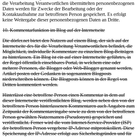
die Verarbeitung Verantwortlichen übermittelten personenbezogenen
Daten werden für Zwecke der Bearbeitung oder der
Kontaktaufnahme zur betroffenen Person gespeichert. Es erfolgt
keine Weitergabe dieser personenbezogenen Daten an Dritte.
10. Kommentarfunktion im Blog auf der Internetseite
Die dörfer.net bietet den Nutzern auf einem Blog, der sich auf der
Internetseite des für die Verarbeitung Verantwortlichen befindet, die
Möglichkeit, individuelle Kommentare zu einzelnen Blog-Beiträgen
zu hinterlassen. Ein Blog ist ein auf einer Internetseite geführtes, in
der Regel öffentlich einsehbares Portal, in welchem eine oder
mehrere Personen, die Blogger oder Web-Blogger genannt werden,
Artikel posten oder Gedanken in sogenannten Blogposts
niederschreiben können. Die Blogposts können in der Regel von
Dritten kommentiert werden.
Hinterlässt eine betroffene Person einen Kommentar in dem auf
dieser Internetseite veröffentlichten Blog, werden neben den von der
betroffenen Person hinterlassenen Kommentaren auch Angaben zum
Zeitpunkt der Kommentareingabe sowie zu dem von der betroffenen
Person gewählten Nutzernamen (Pseudonym) gespeichert und
veröffentlicht. Ferner wird die vom Internet-Service-Provider (ISP)
der betroffenen Person vergebene IP-Adresse mitprotokolliert. Diese
Speicherung der IP-Adresse erfolgt aus Sicherheitsgründen und für