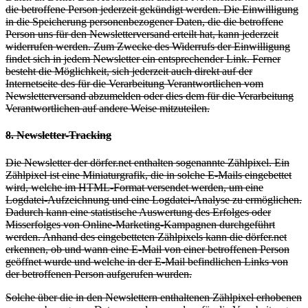
die betroffene Person jederzeit gekündigt werden. Die Einwilligung
in die Speicherung personenbezogener Daten, die die betroffene
Person uns für den Newsletterversand erteilt hat, kann jederzeit
widerrufen werden. Zum Zwecke des Widerrufs der Einwilligung
findet sich in jedem Newsletter ein entsprechender Link. Ferner
besteht die Möglichkeit, sich jederzeit auch direkt auf der
Internetseite des für die Verarbeitung Verantwortlichen vom
Newsletterversand abzumelden oder dies dem für die Verarbeitung
Verantwortlichen auf andere Weise mitzuteilen.
8. Newsletter-Tracking
Die Newsletter der dörfer.net enthalten sogenannte Zählpixel. Ein
Zählpixel ist eine Miniaturgrafik, die in solche E-Mails eingebettet
wird, welche im HTML-Format versendet werden, um eine
Logdatei-Aufzeichnung und eine Logdatei-Analyse zu ermöglichen.
Dadurch kann eine statistische Auswertung des Erfolges oder
Misserfolges von Online-Marketing-Kampagnen durchgeführt
werden. Anhand des eingebetteten Zählpixels kann die dörfer.net
erkennen, ob und wann eine E-Mail von einer betroffenen Person
geöffnet wurde und welche in der E-Mail befindlichen Links von
der betroffenen Person aufgerufen wurden.
Solche über die in den Newslettern enthaltenen Zählpixel erhobenen