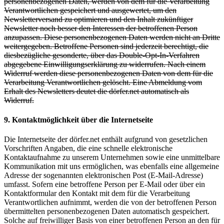
personenbezogenen Daten, werden von dem für die Verarbeitung
Verantwortlichen gespeichert und ausgewertet, um den
Newsletterversand zu optimieren und den Inhalt zukünftiger
Newsletter noch besser den Interessen der betroffenen Person
anzupassen. Diese personenbezogenen Daten werden nicht an Dritte
weitergegeben. Betroffene Personen sind jederzeit berechtigt, die
diesbezügliche gesonderte, über das Double-Opt-In-Verfahren
abgegebene Einwilligungserklärung zu widerrufen. Nach einem
Widerruf werden diese personenbezogenen Daten von dem für die
Verarbeitung Verantwortlichen gelöscht. Eine Abmeldung vom
Erhalt des Newsletters deutet die dörfer.net automatisch als
Widerruf.
9. Kontaktmöglichkeit über die Internetseite
Die Internetseite der dörfer.net enthält aufgrund von gesetzlichen
Vorschriften Angaben, die eine schnelle elektronische
Kontaktaufnahme zu unserem Unternehmen sowie eine unmittelbare
Kommunikation mit uns ermöglichen, was ebenfalls eine allgemeine
Adresse der sogenannten elektronischen Post (E-Mail-Adresse)
umfasst. Sofern eine betroffene Person per E-Mail oder über ein
Kontaktformular den Kontakt mit dem für die Verarbeitung
Verantwortlichen aufnimmt, werden die von der betroffenen Person
übermittelten personenbezogenen Daten automatisch gespeichert.
Solche auf freiwilliger Basis von einer betroffenen Person an den für