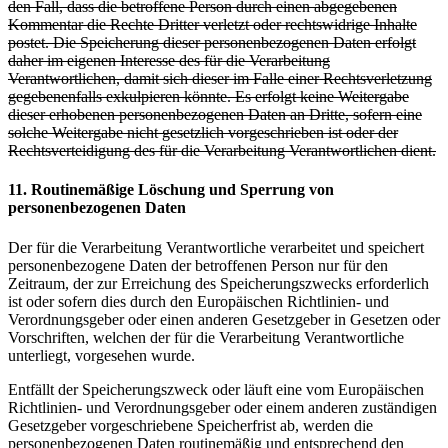
den Fall, dass die betroffene Person durch einen abgegebenen
Kommentar die Rechte Dritter verletzt oder rechtswidrige Inhalte
postet. Die Speicherung dieser personenbezogenen Daten erfolgt
daher im eigenen Interesse des für die Verarbeitung
Verantwortlichen, damit sich dieser im Falle einer Rechtsverletzung
gegebenenfalls exkulpieren könnte. Es erfolgt keine Weitergabe
dieser erhobenen personenbezogenen Daten an Dritte, sofern eine
solche Weitergabe nicht gesetzlich vorgeschrieben ist oder der
Rechtsverteidigung des für die Verarbeitung Verantwortlichen dient.
11. Routinemäßige Löschung und Sperrung von
personenbezogenen Daten
Der für die Verarbeitung Verantwortliche verarbeitet und speichert
personenbezogene Daten der betroffenen Person nur für den
Zeitraum, der zur Erreichung des Speicherungszwecks erforderlich
ist oder sofern dies durch den Europäischen Richtlinien- und
Verordnungsgeber oder einen anderen Gesetzgeber in Gesetzen oder
Vorschriften, welchen der für die Verarbeitung Verantwortliche
unterliegt, vorgesehen wurde.
Entfällt der Speicherungszweck oder läuft eine vom Europäischen
Richtlinien- und Verordnungsgeber oder einem anderen zuständigen
Gesetzgeber vorgeschriebene Speicherfrist ab, werden die
personenbezogenen Daten routinemäßig und entsprechend den