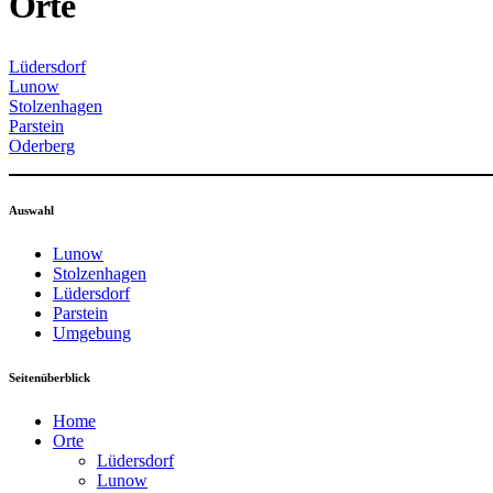
Orte
Lüdersdorf
Lunow
Stolzenhagen
Parstein
Oderberg
Auswahl
Lunow
Stolzenhagen
Lüdersdorf
Parstein
Umgebung
Seitenüberblick
Home
Orte
Lüdersdorf
Lunow